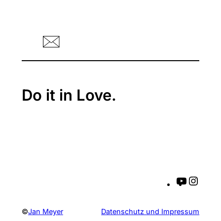
Do it in Love.
Y
I
o
n
u
s
©
Jan Meyer
Datenschutz und Impressum
T
t