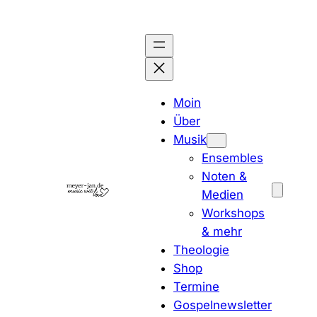
Zum
Inhalt
springen
Moin
Über
Musik
Ensembles
Noten &
Medien
Workshops
& mehr
Theologie
Shop
Termine
Gospelnewsletter