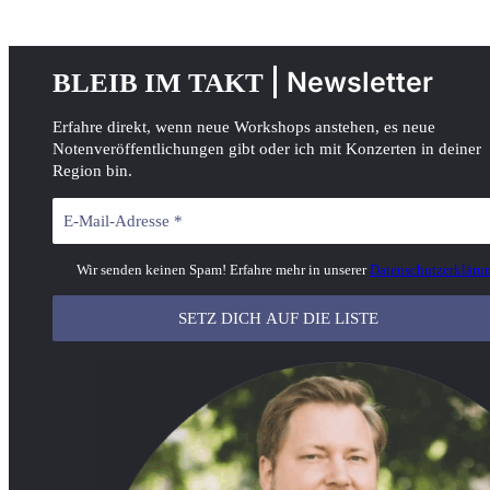
u
a
b
g
| Newsletter
BLEIB IM TAKT
e
r
a
Erfahre direkt, wenn neue Workshops anstehen, es neue
m
Notenveröffentlichungen gibt oder ich mit Konzerten in deiner
Region bin.
Wir senden keinen Spam! Erfahre mehr in unserer
Datenschutzerkläru