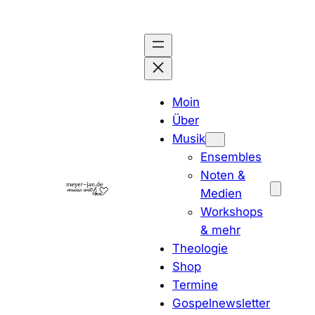
Zum
Inhalt
springen
Moin
Über
Musik
Ensembles
Noten &
Medien
Workshops
& mehr
Theologie
Shop
Termine
Gospelnewsletter