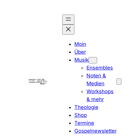
Zum
Inhalt
springen
Moin
Über
Musik
Ensembles
Noten &
Medien
Workshops
& mehr
Theologie
Shop
Termine
Gospelnewsletter